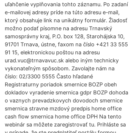
uľahčenie vyplňovania tohto záznamu. Po zadaní
e-mailovej adresy príde na túto adresu e-mail,
ktorý obsahuje link na unikátny formulár. Žiadosť
možno podať písomne na adresu Trnavský
samosprávny kraj, P.O. box 128, Starohájska 10,
91701 Trnava, ústne, faxom na číslo +421 33 555
91 15, elektronickou poštou na adresu
urad.vuc@trnavavuc.sk alebo iným technicky
vykonateľným spôsobom. Zavolajte nám na
číslo: 02/3300 5555 Často hľadané
Registraturny poriadok smernice BOZP obeh
dokladov vyradenie smernica gdpr BOZP dohoda
o vaznych prevadzkovych dovodoch smernice
smernica stravne mzdový predpis home office
cash flow smernica home office DPH Na tento
webinár sa môžete zaregistrovať tu. Prihláste sa
v prípade, že ste predplatiteľ portálu formou