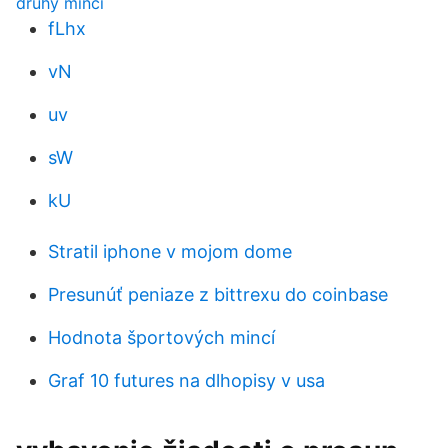
druhy mincí
fLhx
vN
uv
sW
kU
Stratil iphone v mojom dome
Presunúť peniaze z bittrexu do coinbase
Hodnota športových mincí
Graf 10 futures na dlhopisy v usa