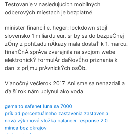
Testovanie v nasledujúcich mobilných
odberových miestach je bezplatné.
minister financiÍ e. heger: lockdown stojÍ
slovensko 1 miliardu eur. sr by sa do bezpeČnej
zÓny z pohĽadu nÁkazy mala dostaŤ k 1. marcu.
finanČnÁ sprÁva zverejnila na svojom webe
elektronickÝ formulÁr daŇovÉho priznania k
dani z prÍjmu prÁvnickÝch osÔb.
Vianočný večierok 2017. Ani sme sa nenazdali a
ďalší rok nám uplynul ako voda.
gemalto safenet luna sa 7000
príklad percentuálneho zastavenia zastavenia
nová výkonová vložka balancer response 2.0
minca bez okrajov