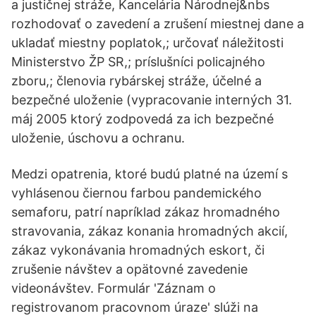
a justičnej stráže, Kancelária Národnej&nbs
rozhodovať o zavedení a zrušení miestnej dane a
ukladať miestny poplatok,; určovať náležitosti
Ministerstvo ŽP SR,; príslušníci policajného
zboru,; členovia rybárskej stráže, účelné a
bezpečné uloženie (vypracovanie interných 31.
máj 2005 ktorý zodpovedá za ich bezpečné
uloženie, úschovu a ochranu.
Medzi opatrenia, ktoré budú platné na území s
vyhlásenou čiernou farbou pandemického
semaforu, patrí napríklad zákaz hromadného
stravovania, zákaz konania hromadných akcií,
zákaz vykonávania hromadných eskort, či
zrušenie návštev a opätovné zavedenie
videonávštev. Formulár 'Záznam o
registrovanom pracovnom úraze' slúži na