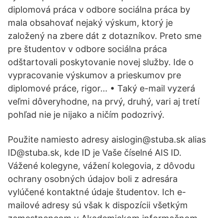
diplomová práca v odbore sociálna práca by
mala obsahovať nejaký výskum, ktorý je
založený na zbere dát z dotazníkov. Preto sme
pre študentov v odbore sociálna práca
odštartovali poskytovanie novej služby. Ide o
vypracovanie výskumov a prieskumov pre
diplomové práce, rigor… • Taký e-mail vyzerá
veľmi dôveryhodne, na prvý, druhý, vari aj tretí
pohľad nie je nijako a ničím podozrivý.
Použite namiesto adresy aislogin@stuba.sk alias
ID@stuba.sk, kde ID je Vaše číselné AIS ID.
Vážené kolegyne, vážení kolegovia, z dôvodu
ochrany osobných údajov boli z adresára
vylúčené kontaktné údaje študentov. Ich e-
mailové adresy sú však k dispozícii všetkým