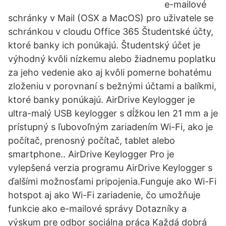
e-mailové
schránky v Mail (OSX a MacOS) pro uživatele se
schránkou v cloudu Office 365 Študentské účty,
ktoré banky ich ponúkajú. Študentský účet je
výhodný kvôli nízkemu alebo žiadnemu poplatku
za jeho vedenie ako aj kvôli pomerne bohatému
zloženiu v porovnaní s bežnými účtami a balíkmi,
ktoré banky ponúkajú. AirDrive Keylogger je
ultra-malý USB keylogger s dĺžkou len 21 mm a je
prístupný s ľubovoľným zariadením Wi-Fi, ako je
počítač, prenosný počítač, tablet alebo
smartphone.. AirDrive Keylogger Pro je
vylepšená verzia programu AirDrive Keylogger s
ďalšími možnosťami pripojenia.Funguje ako Wi-Fi
hotspot aj ako Wi-Fi zariadenie, čo umožňuje
funkcie ako e-mailové správy Dotazníky a
výskum pre odbor sociálna práca Každá dobrá