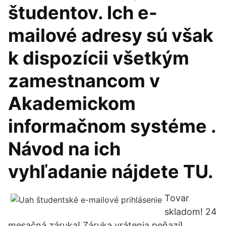
študentov. Ich e-
mailové adresy sú však
k dispozícii všetkým
zamestnancom v
Akademickom
informačnom systéme .
Návod na ich
vyhľadanie nájdete TU.
Tovar
skladom! 24
mesačná záruka! Záruka vrátenia peňazí!