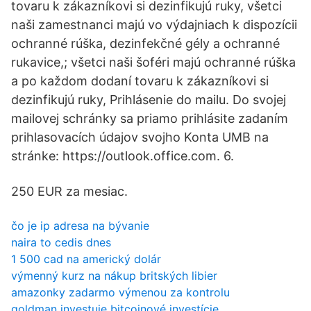
tovaru k zákazníkovi si dezinfikujú ruky, všetci
naši zamestnanci majú vo výdajniach k dispozícii
ochranné rúška, dezinfekčné gély a ochranné
rukavice,; všetci naši šoféri majú ochranné rúška
a po každom dodaní tovaru k zákazníkovi si
dezinfikujú ruky, Prihlásenie do mailu. Do svojej
mailovej schránky sa priamo prihlásite zadaním
prihlasovacích údajov svojho Konta UMB na
stránke: https://outlook.office.com. 6.
250 EUR za mesiac.
čo je ip adresa na bývanie
naira to cedis dnes
1 500 cad na americký dolár
výmenný kurz na nákup britských libier
amazonky zadarmo výmenou za kontrolu
goldman investuje bitcoinové investície