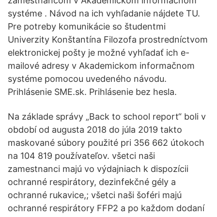
zamestnancom v Akademickom informačnom
systéme . Návod na ich vyhľadanie nájdete TU.
Pre potreby komunikácie so študentmi
Univerzity Konštantína Filozofa prostredníctvom
elektronickej pošty je možné vyhľadať ich e-
mailové adresy v Akademickom informačnom
systéme pomocou uvedeného návodu.
Prihlásenie SME.sk. Prihlásenie bez hesla.
Na základe správy „Back to school report“ boli v
období od augusta 2018 do júla 2019 takto
maskované súbory použité pri 356 662 útokoch
na 104 819 používateľov. všetci naši
zamestnanci majú vo výdajniach k dispozícii
ochranné respirátory, dezinfekčné gély a
ochranné rukavice,; všetci naši šoféri majú
ochranné respirátory FFP2 a po každom dodaní