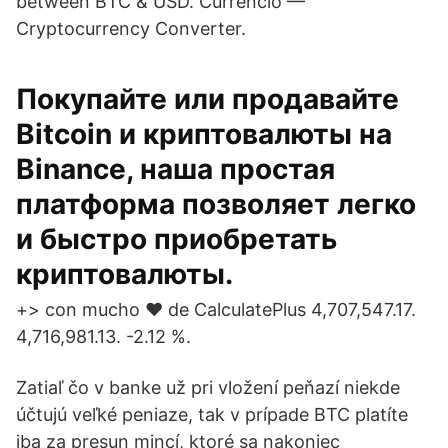
between BTC & USD. Currencio —
Cryptocurrency Converter.
Покупайте или продавайте
Bitcoin и криптовалюты на
Binance, наша простая
платформа позволяет легко
и быстро приобретать
криптовалюты.
+> con mucho ♥ de CalculatePlus 4,707,547.17.
4,716,981.13. -2.12 %.
Zatiaľ čo v banke už pri vložení peňazí niekde
účtujú veľké peniaze, tak v prípade BTC platíte
iba za presun mincí, ktoré sa nakoniec