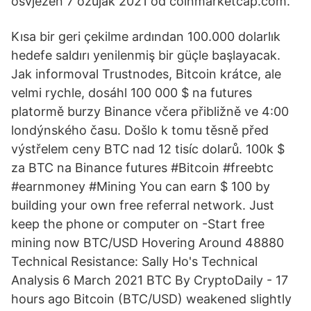
osvježen 7 ožujak 2021 od coinmarketcap.com.
Kısa bir geri çekilme ardından 100.000 dolarlık
hedefe saldırı yenilenmiş bir güçle başlayacak.
Jak informoval Trustnodes, Bitcoin krátce, ale
velmi rychle, dosáhl 100 000 $ na futures
platormě burzy Binance včera přibližně ve 4:00
londýnského času. Došlo k tomu těsně před
výstřelem ceny BTC nad 12 tisíc dolarů. 100k $
za BTC na Binance futures #Bitcoin #freebtc
#earnmoney #Mining You can earn $ 100 by
building your own free referral network. Just
keep the phone or computer on -Start free
mining now BTC/USD Hovering Around 48880
Technical Resistance: Sally Ho's Technical
Analysis 6 March 2021 BTC By CryptoDaily - 17
hours ago Bitcoin (BTC/USD) weakened slightly