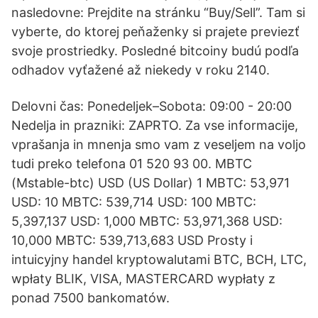
nasledovne: Prejdite na stránku “Buy/Sell”. Tam si
vyberte, do ktorej peňaženky si prajete previezť
svoje prostriedky. Posledné bitcoiny budú podľa
odhadov vyťažené až niekedy v roku 2140.
Delovni čas: Ponedeljek–Sobota: 09:00 - 20:00
Nedelja in prazniki: ZAPRTO. Za vse informacije,
vprašanja in mnenja smo vam z veseljem na voljo
tudi preko telefona 01 520 93 00. MBTC
(Mstable-btc) USD (US Dollar) 1 MBTC: 53,971
USD: 10 MBTC: 539,714 USD: 100 MBTC:
5,397,137 USD: 1,000 MBTC: 53,971,368 USD:
10,000 MBTC: 539,713,683 USD Prosty i
intuicyjny handel kryptowalutami BTC, BCH, LTC,
wpłaty BLIK, VISA, MASTERCARD wypłaty z
ponad 7500 bankomatów.