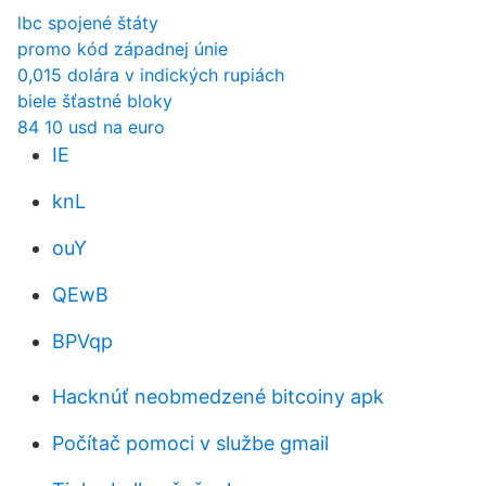
lbc spojené štáty
promo kód západnej únie
0,015 dolára v indických rupiách
biele šťastné bloky
84 10 usd na euro
IE
knL
ouY
QEwB
BPVqp
Hacknúť neobmedzené bitcoiny apk
Počítač pomoci v službe gmail