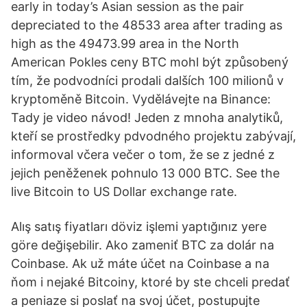
early in today’s Asian session as the pair
depreciated to the 48533 area after trading as
high as the 49473.99 area in the North
American Pokles ceny BTC mohl být způsobený
tím, že podvodníci prodali dalších 100 milionů v
kryptoměně Bitcoin. Vydělávejte na Binance:
Tady je video návod! Jeden z mnoha analytiků,
kteří se prostředky pdvodného projektu zabývají,
informoval včera večer o tom, že se z jedné z
jejich peněženek pohnulo 13 000 BTC. See the
live Bitcoin to US Dollar exchange rate.
Alış satış fiyatları döviz işlemi yaptığınız yere
göre değişebilir. Ako zameniť BTC za dolár na
Coinbase. Ak už máte účet na Coinbase a na
ňom i nejaké Bitcoiny, ktoré by ste chceli predať
a peniaze si poslať na svoj účet, postupujte