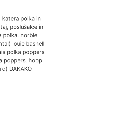
 katera polka in
taj, poslušalce in
a polka. norbie
al) louie bashell
his polka poppers
ka poppers. hoop
cord) DAKAKO