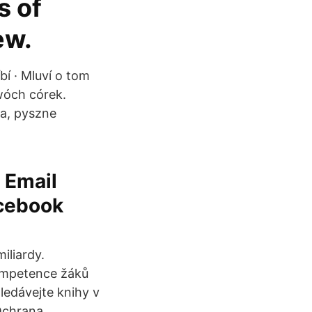
s of
ew.
bí · Mluví o tom
wóch córek.
a, pyszne
 Email
acebook
iliardy.
kompetence žáků
ledávejte knihy v
 Ochrana