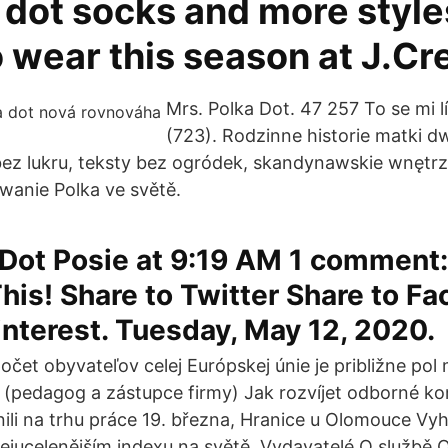
 dot socks and more style
 wear this season at J.Cr
Mrs. Polka Dot. 47 257 To se mi lí
(723). Rodzinne historie matki d
ez lukru, teksty bez ogródek, skandynawskie wnętrz
owanie Polka ve světě.
Dot Posie at 9:19 AM 1 comment:
his! Share to Twitter Share to F
interest. Tuesday, May 12, 2020.
čet obyvateľov celej Európskej únie je približne pol m
 (pedagog a zástupce firmy) Jak rozvíjet odborné 
nili na trhu práce 19. března, Hranice u Olomouce Vyh
ejucelenějším indexu na světě. Vydavatelé O službě