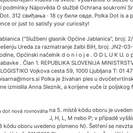
í podmínky Nápověda O službě Ochrana soukromí S
ot. 312 свиђања · 18 су били овде. Polka Dot is a p
ence or just to satisfy your curiosity!
blanica (“Službeni glasnik Općine Jablanica”, broj: 2/
ješenju Ureda za razmatranje žalbi BiH, broj: JN2-03
dine, Općinski načelnik d o n i o j e . O D L U K U. o 
 nabavke . Član 1. REPUBLIKA SLOVENIJA MINISTR
GISTIKO Vojkova cesta 59, 1000 Ljubljana T: 01 471
pisarna@mors.si Polka je živahan ples u dvočetvrtin
ne izmislila Anna Sleznik, a korijene vuče iz poljskog
na 5. místě kódu oboru je uveden
J, H, L, M nebo P; v případě vyš
stě kódu oboru uvedeno písmeno N). Šetření se nevzt