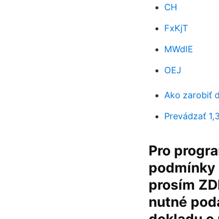
CH
FxKjT
MWdIE
OEJ
Ako zarobiť 
Prevádzať 1,
Pro progr
podmínky 
prosím ZDE
nutné pod