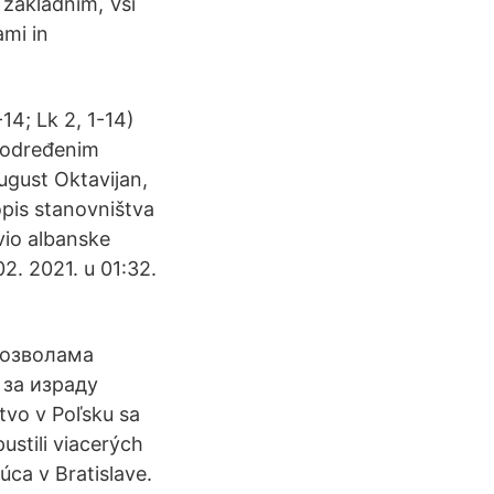
 základním, Vsi
ami in
-14; Lk 2, 1-14)
o određenim
August Oktavijan,
popis stanovništva
io albanske
02. 2021. u 01:32.
 дозволама
 за израду
vo v Poľsku sa
stili viacerých
úca v Bratislave.