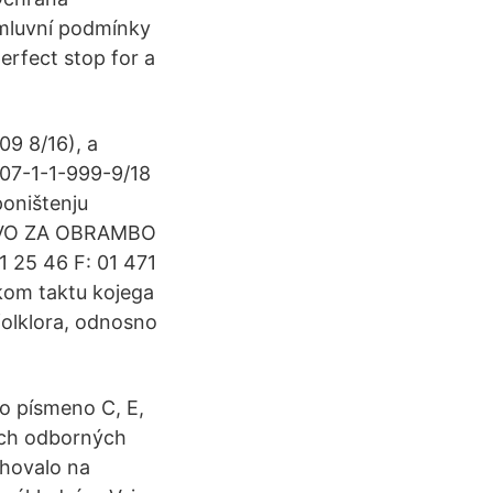
mluvní podmínky
erfect stop for a
09 8/16), a
-07-1-1-999-9/18
poništenju
STVO ZA OBRAMBO
 25 46 F: 01 471
skom taktu kojega
 folklora, odnosno
o písmeno C, E,
ších odborných
ahovalo na