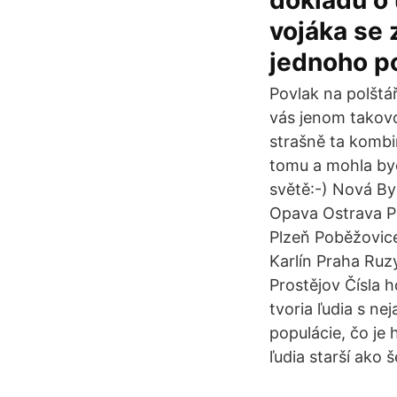
dokladu o
vojáka se 
jednoho po
Povlak na polšt
vás jenom takovo
strašně ta kombi
tomu a mohla bych
světě:-) Nová B
Opava Ostrava P
Plzeň Poběžovic
Karlín Praha Ruz
Prostějov Čísla 
tvoria ľudia s n
populácie, čo je 
ľudia starší ako 