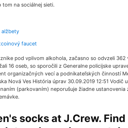
tom na sociálnej sieti.
 alžbety
tcoinový faucet
oznike pod vplivom alkohola, začasno so odvzeli 362 
žali 16 oseb, so sporočili z Generalne policijske uprave
nt organizačných vecí a podnikateľských činností M
ska Nová Ves História úprav 30.09.2019 12:51 Vodič
onaním (parkovaním) neporušuje žiadne ustanovenia
premávke.
n's socks at J.Crew. Find