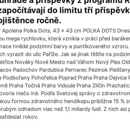
 úhradě a příspěvky z programu 
započítávají do limitu tří příspěv
jištěnce ročně.
ář Apolena Polka Dots, 43 x 43 cm POLKA DOTS Dne
u mega rychlovku, která vznikla v práci před barákem
nace hnědé podzimní barvy a puntíkovaného vzroru. 
 vyrazit do ulic Paříže. Jak se jinak těšíte na podzi
ystřice Nováky Nové Mesto nad Váhom Nový Ples Ol
acov Padochov Pardubice Pernarec Pezinok Piešťany
e Podbořany Pohořelice Poprad Praha Praha Dejvice 
yně Praha Točná Praha Vidoule Praha Zličín Prachati
hovoria niečo iné. Podľa Svetovej správy o zdravotno
ejakou formou zdravotného hendikepu približne 15 % s
hrubým odhadom viac než 1,1 miliardy ľudí. Z nich asi 
šesťdesiat rokov.