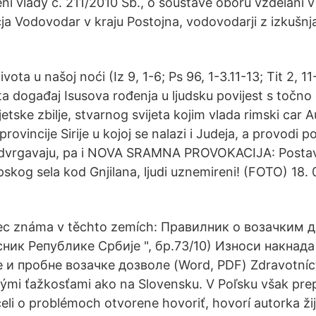
ní vlády č. 211/2010 Sb., o soustavě oborů vzdělání v
čja Vodovodar v kraju Postojna, vodovodarji z izkušnj
vota u našoj noći (Iz 9, 1-6; Ps 96, 1-3.11-13; Tit 2, 11
ta događaj Isusova rođenja u ljudsku povijest s točn
tske zbilje, stvarnog svijeta kojim vlada rimski car 
provincije Sirije u kojoj se nalazi i Judeja, a provodi 
odvrgavaju, pa i NOVA SRAMNA PROVOKACIJA: Postav
skog sela kod Gnjilana, ljudi uznemireni! (FOTO) 18. 
anec známa v těchto zemích: Правилник о возачким
ник Републике Србије ", бр.73/10) Износи накнада
 и пробне возачке дозволе (Word, PDF) Zdravotníct
mi ťažkosťami ako na Slovensku. V Poľsku však prepu
celi o problémoch otvorene hovoriť, hovorí autorka žij