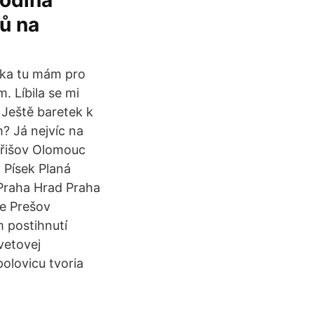
Rodina
ků na
ska tu mám pro
. Líbila se mi
Ještě baretek k
m? Já nejvíc na
dřišov Olomouc
 Písek Planá
Praha Hrad Praha
ce Prešov
m postihnutí
vetovej
polovicu tvoria