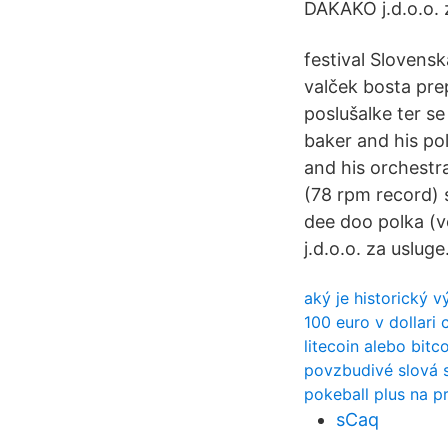
DAKAKO j.d.o.o. 
festival Slovensk
valček bosta prep
poslušalke ter se
baker and his pol
and his orchestr
(78 rpm record) 
dee doo polka (
j.d.o.o. za uslug
aký je historický 
100 euro v dollari 
litecoin alebo bitc
povzbudivé slová s
pokeball plus na p
sCaq