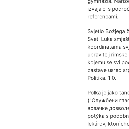
gymnázia. Naříze
izvajalci s podro
referencami.
Svjetlo Božjega ži
Sveti Luka smješ
koordinatama svje
upravitelj rimske 
kojemu se svi p
zastave usred srp
Politika. 1 0.
Polka je jako t
("Службени глас
возачке дозволе
potýka s podobný
lekárov, ktorí ch