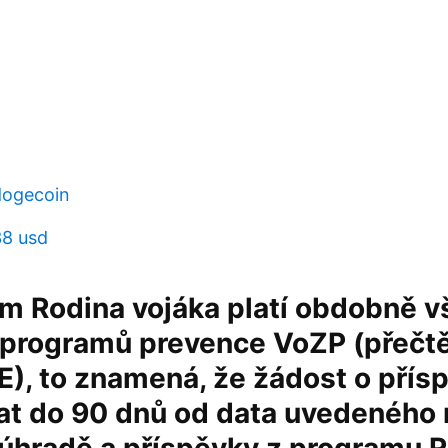
dogecoin
38 usd
am Rodina vojáka platí obdobně 
programů prevence VoZP (přečtět
), to znamená, že žádost o přísp
at do 90 dnů od data uvedeného 