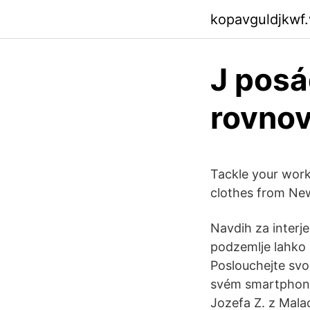
kopavguldjkwf
J posá
rovno
Tackle your work
clothes from New
Navdih za interje
podzemlje lahko p
Poslouchejte sv
svém smartphonu.
Jozefa Z. z Mala