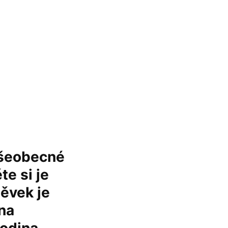
všeobecné
e si je
ěvek je
na