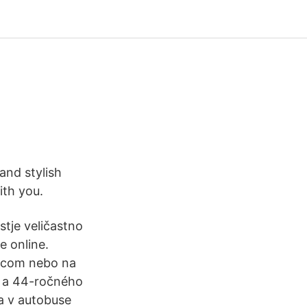
and stylish
ith you.
stje veličastno
e online.
x.com nebo na
n a 44-ročného
a v autobuse