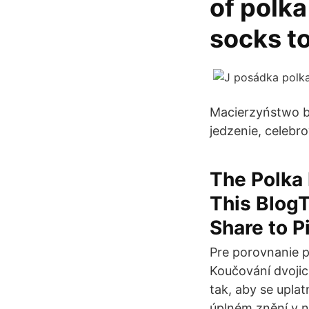
of polka
socks to
Macierzyństwo b
jedzenie, celebr
The Polka 
This BlogT
Share to P
Pre porovnanie po
Koučování dvojic
tak, aby se uplat
úplném znění v n