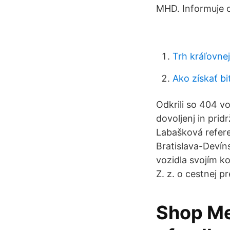
MHD. Informuje o 
Trh kráľovnej
Ako získať bi
Odkrili so 404 v
dovoljenj in pridr
Labašková refere
Bratislava-Devín
vozidla svojím k
Z. z. o cestnej 
Shop Me