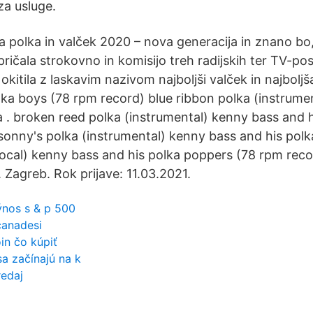
za usluge.
a polka in valček 2020 – nova generacija in znano bo,
ričala strokovno in komisijo treh radijskih ter TV-pos
 okitila z laskavim nazivom najboljši valček in najboljš
ka boys (78 rpm record) blue ribbon polka (instrument
a . broken reed polka (instrumental) kenny bass and 
sonny's polka (instrumental) kenny bass and his pol
vocal) kenny bass and his polka poppers (78 rpm re
e. Zagreb. Rok prijave: 11.03.2021.
výnos s & p 500
canadesi
oin čo kúpiť
a začínajú na k
redaj