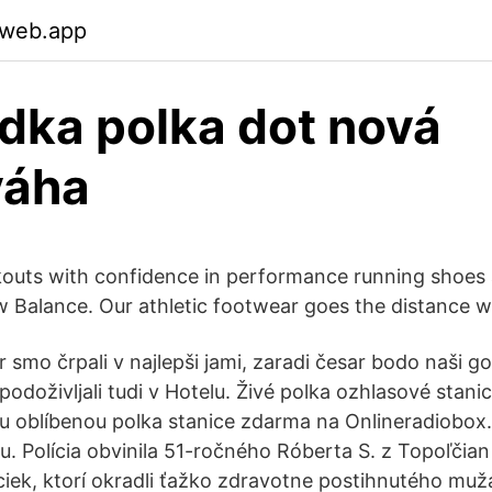
.web.app
dka polka dot nová
váha
outs with confidence in performance running shoes 
 Balance. Our athletic footwear goes the distance w
r smo črpali v najlepši jami, zaradi česar bodo naši go
odoživljali tudi v Hotelu. Živé polka ozhlasové stanic
ou oblíbenou polka stanice zdarma na Onlineradiobo
 Polícia obvinila 51-ročného Róberta S. z Topoľčia
ciek, ktorí okradli ťažko zdravotne postihnutého muž