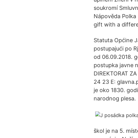
soukromí Smluvn
Nápověda Polka D
gift with a differ
Statuta Općine Ja
postupajući po R
od 06.09.2018. go
postupka javne
DIREKTORAT ZA LO
24 23 E: glavna.
je oko 1830. godi
narodnog plesa.
škol je na 5. mí