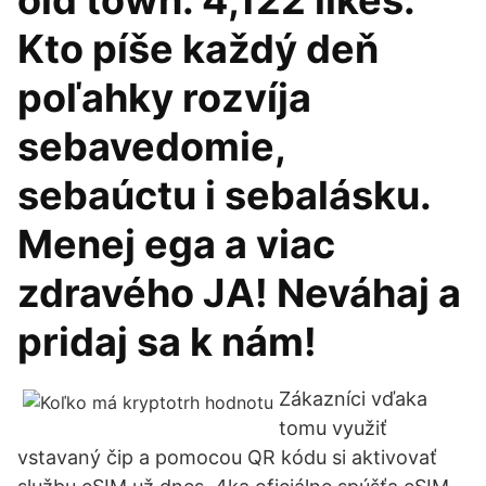
old town. 4,122 likes.
Kto píše každý deň
poľahky rozvíja
sebavedomie,
sebaúctu i sebalásku.
Menej ega a viac
zdravého JA! Neváhaj a
pridaj sa k nám!
Zákazníci vďaka
tomu využiť
vstavaný čip a pomocou QR kódu si aktivovať