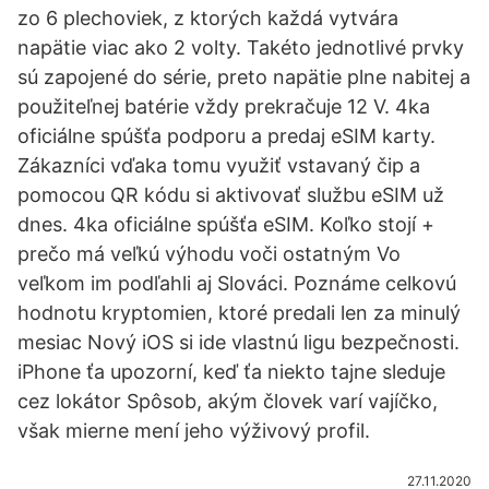
zo 6 plechoviek, z ktorých každá vytvára
napätie viac ako 2 volty. Takéto jednotlivé prvky
sú zapojené do série, preto napätie plne nabitej a
použiteľnej batérie vždy prekračuje 12 V. 4ka
oficiálne spúšťa podporu a predaj eSIM karty.
Zákazníci vďaka tomu využiť vstavaný čip a
pomocou QR kódu si aktivovať službu eSIM už
dnes. 4ka oficiálne spúšťa eSIM. Koľko stojí +
prečo má veľkú výhodu voči ostatným Vo
veľkom im podľahli aj Slováci. Poznáme celkovú
hodnotu kryptomien, ktoré predali len za minulý
mesiac Nový iOS si ide vlastnú ligu bezpečnosti.
iPhone ťa upozorní, keď ťa niekto tajne sleduje
cez lokátor Spôsob, akým človek varí vajíčko,
však mierne mení jeho výživový profil.
27.11.2020