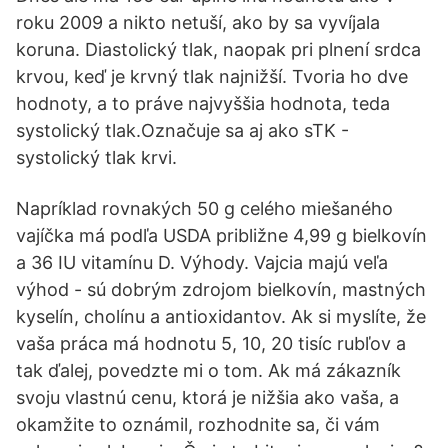
roku 2009 a nikto netuší, ako by sa vyvíjala
koruna. Diastolický tlak, naopak pri plnení srdca
krvou, keď je krvný tlak najnižší. Tvoria ho dve
hodnoty, a to práve najvyššia hodnota, teda
systolický tlak.Označuje sa aj ako sTK -
systolický tlak krvi.
Napríklad rovnakých 50 g celého miešaného
vajíčka má podľa USDA približne 4,99 g bielkovín
a 36 IU vitamínu D. Výhody. Vajcia majú veľa
výhod - sú dobrým zdrojom bielkovín, mastných
kyselín, cholínu a antioxidantov. Ak si myslíte, že
vaša práca má hodnotu 5, 10, 20 tisíc rubľov a
tak ďalej, povedzte mi o tom. Ak má zákazník
svoju vlastnú cenu, ktorá je nižšia ako vaša, a
okamžite to oznámil, rozhodnite sa, či vám