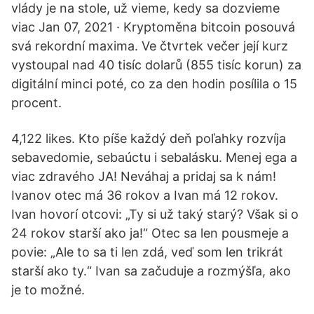
vlády je na stole, už vieme, kedy sa dozvieme
viac Jan 07, 2021 · Kryptoměna bitcoin posouvá
svá rekordní maxima. Ve čtvrtek večer její kurz
vystoupal nad 40 tisíc dolarů (855 tisíc korun) za
digitální minci poté, co za den hodin posílila o 15
procent.
4,122 likes. Kto píše každý deň poľahky rozvíja
sebavedomie, sebaúctu i sebalásku. Menej ega a
viac zdravého JA! Neváhaj a pridaj sa k nám!
Ivanov otec má 36 rokov a Ivan má 12 rokov.
Ivan hovorí otcovi: „Ty si už taký starý? Však si o
24 rokov starší ako ja!“ Otec sa len pousmeje a
povie: „Ale to sa ti len zdá, veď som len trikrát
starší ako ty.“ Ivan sa začuduje a rozmýšľa, ako
je to možné.