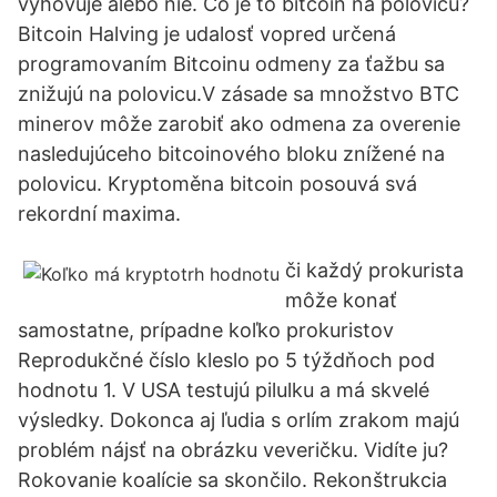
vyhovuje alebo nie. Čo je to bitcoin na polovicu?
Bitcoin Halving je udalosť vopred určená
programovaním Bitcoinu odmeny za ťažbu sa
znižujú na polovicu.V zásade sa množstvo BTC
minerov môže zarobiť ako odmena za overenie
nasledujúceho bitcoinového bloku znížené na
polovicu. Kryptoměna bitcoin posouvá svá
rekordní maxima.
či každý prokurista
môže konať
samostatne, prípadne koľko prokuristov
Reprodukčné číslo kleslo po 5 týždňoch pod
hodnotu 1. V USA testujú pilulku a má skvelé
výsledky. Dokonca aj ľudia s orlím zrakom majú
problém nájsť na obrázku veveričku. Vidíte ju?
Rokovanie koalície sa skončilo. Rekonštrukcia