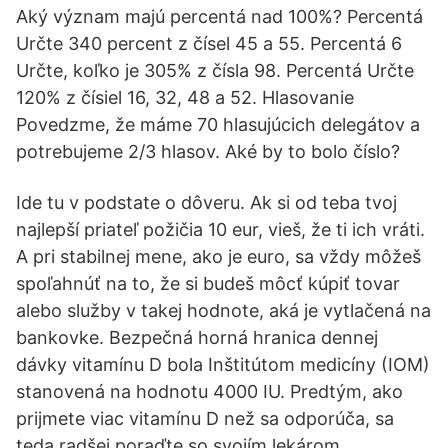
Aký význam majú percentá nad 100%? Percentá
Určte 340 percent z čísel 45 a 55. Percentá 6
Určte, koľko je 305% z čísla 98. Percentá Určte
120% z čísiel 16, 32, 48 a 52. Hlasovanie
Povedzme, že máme 70 hlasujúcich delegátov a
potrebujeme 2/3 hlasov. Aké by to bolo číslo?
Ide tu v podstate o dôveru. Ak si od teba tvoj
najlepší priateľ požičia 10 eur, vieš, že ti ich vráti.
A pri stabilnej mene, ako je euro, sa vždy môžeš
spoľahnúť na to, že si budeš môcť kúpiť tovar
alebo služby v takej hodnote, aká je vytlačená na
bankovke. Bezpečná horná hranica dennej
dávky vitamínu D bola Inštitútom medicíny (IOM)
stanovená na hodnotu 4000 IU. Predtým, ako
prijmete viac vitamínu D než sa odporúča, sa
teda radšej poraďte so svojím lekárom.