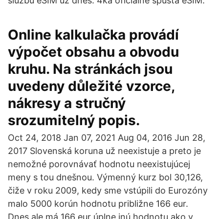
službu eSIM už dnes. 4ka oficiálne spúšťa eSIM.
Online kalkulačka provádí
výpočet obsahu a obvodu
kruhu. Na stránkách jsou
uvedeny důležité vzorce,
nákresy a stručný
srozumitelný popis.
Oct 24, 2018 Jan 07, 2021 Aug 04, 2016 Jun 28,
2017 Slovenská koruna už neexistuje a preto je
nemožné porovnávať hodnotu neexistujúcej
meny s tou dnešnou. Výmenný kurz bol 30,126,
čiže v roku 2009, kedy sme vstúpili do Eurozóny
malo 5000 korún hodnotu približne 166 eur.
Dnes ale má 166 eur úplne inú hodnotu ako v