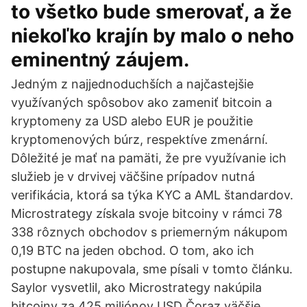
to všetko bude smerovať, a že
niekoľko krajín by malo o neho
eminentný záujem.
Jedným z najjednoduchších a najčastejšie
využívaných spôsobov ako zameniť bitcoin a
kryptomeny za USD alebo EUR je použitie
kryptomenových búrz, respektíve zmenární.
Dôležité je mať na pamäti, že pre využívanie ich
služieb je v drvivej väčšine prípadov nutná
verifikácia, ktorá sa týka KYC a AML štandardov.
Microstrategy získala svoje bitcoiny v rámci 78
338 rôznych obchodov s priemerným nákupom
0,19 BTC na jeden obchod. O tom, ako ich
postupne nakupovala, sme písali v tomto článku.
Saylor vysvetlil, ako Microstrategy nakúpila
bitcoiny za 425 miliónov USD Čoraz väčšie