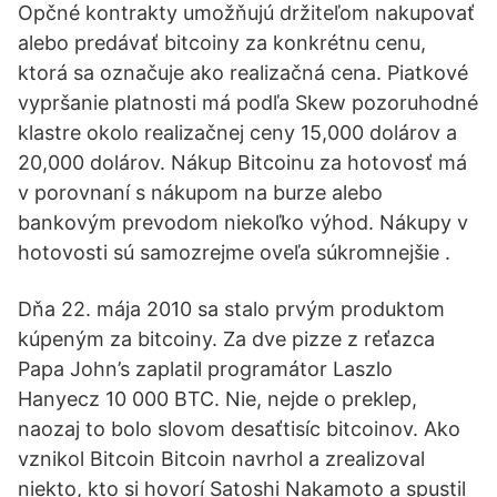
Opčné kontrakty umožňujú držiteľom nakupovať
alebo predávať bitcoiny za konkrétnu cenu,
ktorá sa označuje ako realizačná cena. Piatkové
vypršanie platnosti má podľa Skew pozoruhodné
klastre okolo realizačnej ceny 15,000 dolárov a
20,000 dolárov. Nákup Bitcoinu za hotovosť má
v porovnaní s nákupom na burze alebo
bankovým prevodom niekoľko výhod. Nákupy v
hotovosti sú samozrejme oveľa súkromnejšie .
Dňa 22. mája 2010 sa stalo prvým produktom
kúpeným za bitcoiny. Za dve pizze z reťazca
Papa John’s zaplatil programátor Laszlo
Hanyecz 10 000 BTC. Nie, nejde o preklep,
naozaj to bolo slovom desaťtisíc bitcoinov. Ako
vznikol Bitcoin Bitcoin navrhol a zrealizoval
niekto, kto si hovorí Satoshi Nakamoto a spustil