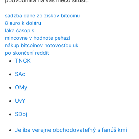
podvodníka na vás niečo skúsiť.
sadzba dane zo ziskov bitcoinu
8 euro k doláru
láka časopis
mincovne v hodnote peňazí
nákup bitcoinov hotovosťou uk
po skončení reddit
TNCK
SAc
OMy
UvY
SDoj
Je iba verejne obchodovateľný s fanúšikmi