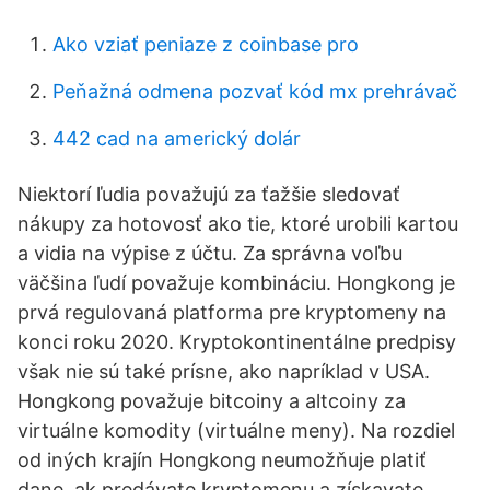
Ako vziať peniaze z coinbase pro
Peňažná odmena pozvať kód mx prehrávač
442 cad na americký dolár
Niektorí ľudia považujú za ťažšie sledovať
nákupy za hotovosť ako tie, ktoré urobili kartou
a vidia na výpise z účtu. Za správna voľbu
väčšina ľudí považuje kombináciu. Hongkong je
prvá regulovaná platforma pre kryptomeny na
konci roku 2020. Kryptokontinentálne predpisy
však nie sú také prísne, ako napríklad v USA.
Hongkong považuje bitcoiny a altcoiny za
virtuálne komodity (virtuálne meny). Na rozdiel
od iných krajín Hongkong neumožňuje platiť
dane, ak predávate kryptomenu a získavate