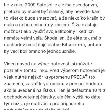
ho v roku 2009.Satoshi je ale iba pseudonym,
pretože by musel byť šialený, aby nevedel kam
to všetko bude smerovať, a že niekoľko krajín by
malo o neho eminentný záujem. Čiže existuje
možnosť ako využiť svoje Bitcoiny i keď ich
nemáte veľmi veľa. Škoda len, že ešte tak málo
obchodov umožňuje platbu Bitcoino-m, potom
by veci boli omnoho jednoduchšie.
Video návod na výber hotovosti si môžete
pozrieť v tomto linku. Pred výberom hotovosti je
však nutné najskôr kryptomenu PREDAŤ (to
znamená, zaslať kryptomenu v presnej hodnote
ako je uvedené na lístku). Ten je defaultne 10 % z
obchodovateľnej čiastky, ale čím vyšší ho dáte,
tým nižšia je motivácia pre prípadného