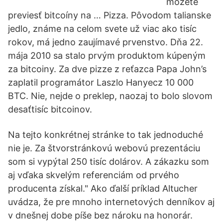
môžete
previesť bitcoíny na … Pizza. Pôvodom talianske
jedlo, známe na celom svete už viac ako tisíc
rokov, má jedno zaujímavé prvenstvo. Dňa 22.
mája 2010 sa stalo prvým produktom kúpeným
za bitcoiny. Za dve pizze z reťazca Papa John’s
zaplatil programátor Laszlo Hanyecz 10 000
BTC. Nie, nejde o preklep, naozaj to bolo slovom
desaťtisíc bitcoinov.
Na tejto konkrétnej stránke to tak jednoduché
nie je. Za štvorstránkovú webovú prezentáciu
som si vypýtal 250 tisíc dolárov. A zákazku som
aj vďaka skvelým referenciám od prvého
producenta získal." Ako ďalší príklad Altucher
uvádza, že pre mnoho internetových denníkov aj
v dnešnej dobe píše bez nároku na honorár.