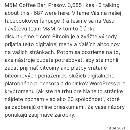
M&M Coffee Bar, Presov. 3,685 likes · 3 talking
about this · 687 were here. Vítame Vás na našej
facebookovej fanpage :) a tešíme sa na Vašu
návštevu team M&M. V tomto článku
diskutujeme o čom Bitcoin je a zvážte výhody
prijatia tejto digitálnej meny a ďalších altcoinov
na vašich stránkach. Potom sa pozrieme na to,
aké nástroje budete potrebovať, aby ste mohli
začať prijímať bitcoiny ako platby vrátane
bitcoinových peňaženiek, služieb digitálneho
platobného procesora a doplnkov WordPress pre
kryptomenu (ak ste na trhu pre Na tejto stránke
nájdete zoznam viac ako 20 spoločností, ktoré
sa zaoberajú online prieskumami. Za vaše názory
ponúkajú zaujímavé zárobky.
18.04.2021