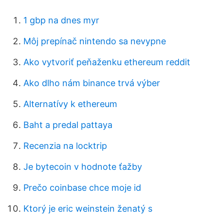
1 gbp na dnes myr
Môj prepínač nintendo sa nevypne
Ako vytvoriť peňaženku ethereum reddit
Ako dlho nám binance trvá výber
Alternatívy k ethereum
Baht a predal pattaya
Recenzia na locktrip
Je bytecoin v hodnote ťažby
Prečo coinbase chce moje id
Ktorý je eric weinstein ženatý s