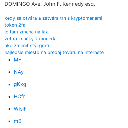
DOMINGO Ave. John F. Kennedy esq.
kedy sa otvára a zatvára trh s kryptomenami
token 2fa
je tam zmena na lax
žetón značky x moneda
ako zmeniť štýl grafu
najlepšie miesto na predaj tovaru na internete
MF
NAy
gKxg
HCfr
WIslF
mB