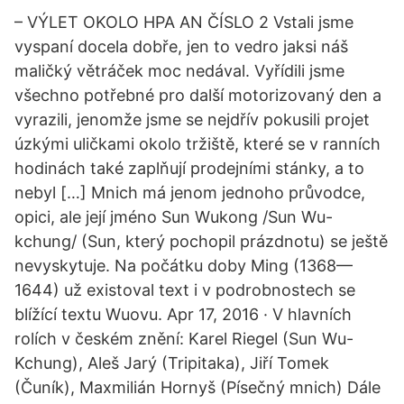
– VÝLET OKOLO HPA AN ČÍSLO 2 Vstali jsme
vyspaní docela dobře, jen to vedro jaksi náš
maličký větráček moc nedával. Vyřídili jsme
všechno potřebné pro další motorizovaný den a
vyrazili, jenomže jsme se nejdřív pokusili projet
úzkými uličkami okolo tržiště, které se v ranních
hodinách také zaplňují prodejními stánky, a to
nebyl […] Mnich má jenom jednoho průvodce,
opici, ale její jméno Sun Wukong /Sun Wu-
kchung/ (Sun, který pochopil prázdnotu) se ještě
nevyskytuje. Na počátku doby Ming (1368—
1644) už existoval text i v podrobnostech se
blížící textu Wuovu. Apr 17, 2016 · V hlavních
rolích v českém znění: Karel Riegel (Sun Wu-
Kchung), Aleš Jarý (Tripitaka), Jiří Tomek
(Čuník), Maxmilián Hornyš (Písečný mnich) Dále