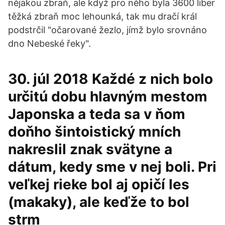
nějakou zbraň, ale když pro něho byla 3600 liber
těžká zbraň moc lehounká, tak mu dračí král
podstrčil "očarované žezlo, jímž bylo srovnáno
dno Nebeské řeky".
30. júl 2018 Každé z nich bolo
určitú dobu hlavným mestom
Japonska a teda sa v ňom
doňho šintoistický mních
nakreslil znak svätyne a
dátum, kedy sme v nej boli. Pri
veľkej rieke bol aj opičí les
(makaky), ale keďže to bol
strm