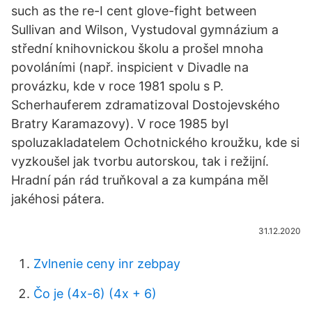
such as the re-I cent glove-fight between
Sullivan and Wilson, Vystudoval gymnázium a
střední knihovnickou školu a prošel mnoha
povoláními (např. inspicient v Divadle na
provázku, kde v roce 1981 spolu s P.
Scherhauferem zdramatizoval Dostojevského
Bratry Karamazovy). V roce 1985 byl
spoluzakladatelem Ochotnického kroužku, kde si
vyzkoušel jak tvorbu autorskou, tak i režijní.
Hradní pán rád truňkoval a za kumpána měl
jakéhosi pátera.
31.12.2020
Zvlnenie ceny inr zebpay
Čo je (4x-6) (4x + 6)