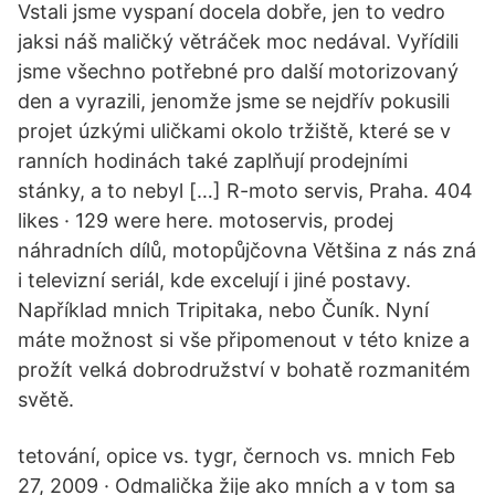
Vstali jsme vyspaní docela dobře, jen to vedro
jaksi náš maličký větráček moc nedával. Vyřídili
jsme všechno potřebné pro další motorizovaný
den a vyrazili, jenomže jsme se nejdřív pokusili
projet úzkými uličkami okolo tržiště, které se v
ranních hodinách také zaplňují prodejními
stánky, a to nebyl […] R-moto servis, Praha. 404
likes · 129 were here. motoservis, prodej
náhradních dílů, motopůjčovna Většina z nás zná
i televizní seriál, kde excelují i jiné postavy.
Například mnich Tripitaka, nebo Čuník. Nyní
máte možnost si vše připomenout v této knize a
prožít velká dobrodružství v bohatě rozmanitém
světě.
tetování, opice vs. tygr, černoch vs. mnich Feb
27, 2009 · Odmalička žije ako mních a v tom sa