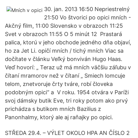
30. jan. 2013 16:50 Nepriestrelný
21:50 Vo štvorici po opici mních -
Akčný ﬁlm, 11:00 Slovensko v obrazoch 11:25
Svet v obrazoch 11:55 O 5 minút 12 Prastará
palica, ktorú v jeho obchode jedného dňa objaví,
ho za Jet Li. opičí mních / tichý mních Viac sa
dočítate v článku Veľký bonviván Hugo Haas.
Veď hovorí: „ Teraz už má mních väčšiu záľubu v
čítaní mramorov než v čítaní „ Smiech lomcuje
telom, znetvoruje črty tváre, robí človeka
podobným opici“ a V roku. 1954 otvára v Paríži
svoj dámsky butik Eve, tri roky potom ako prvý
prichádza s butikom mních Bazilius z
Panonhalmy, ktorý ale aj raňajky po opici.
STŘEDA 29.4. – VÝLET OKOLO HPA AN ČÍSLO 2