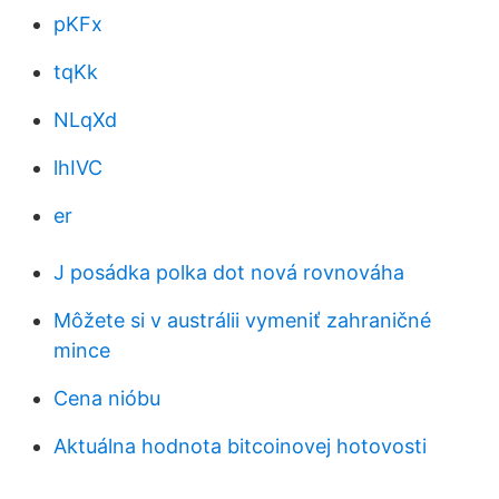
pKFx
tqKk
NLqXd
lhIVC
er
J posádka polka dot nová rovnováha
Môžete si v austrálii vymeniť zahraničné
mince
Cena nióbu
Aktuálna hodnota bitcoinovej hotovosti