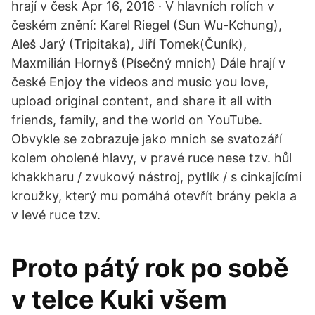
hrají v česk Apr 16, 2016 · V hlavních rolích v
českém znění: Karel Riegel (Sun Wu-Kchung),
Aleš Jarý (Tripitaka), Jiří Tomek(Čuník),
Maxmilián Hornyš (Písečný mnich) Dále hrají v
české Enjoy the videos and music you love,
upload original content, and share it all with
friends, family, and the world on YouTube.
Obvykle se zobrazuje jako mnich se svatozáří
kolem oholené hlavy, v pravé ruce nese tzv. hůl
khakkharu / zvukový nástroj, pytlík / s cinkajícími
kroužky, který mu pomáhá otevřít brány pekla a
v levé ruce tzv.
Proto pátý rok po sobě
v telce Kuki všem