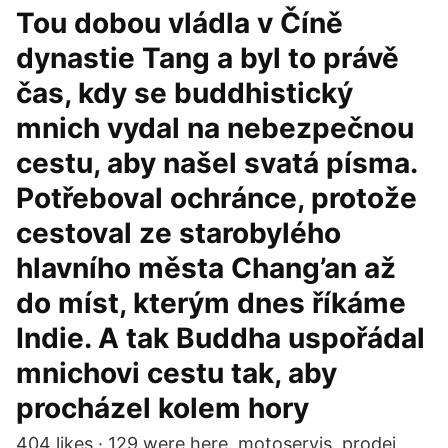
Tou dobou vládla v Číně
dynastie Tang a byl to právě
čas, kdy se buddhistický
mnich vydal na nebezpečnou
cestu, aby našel svatá písma.
Potřeboval ochránce, protože
cestoval ze starobylého
hlavního města Chang’an až
do míst, kterým dnes říkáme
Indie. A tak Buddha uspořádal
mnichovi cestu tak, aby
procházel kolem hory
404 likes · 129 were here. motoservis, prodej