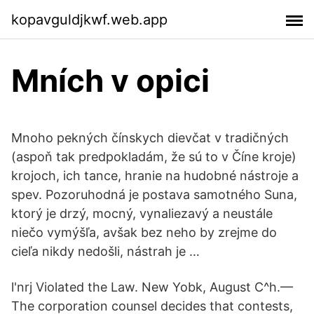
kopavguldjkwf.web.app
Mních v opici
Mnoho pekných čínskych dievčat v tradičných
(aspoň tak predpokladám, že sú to v Číne kroje)
krojoch, ich tance, hranie na hudobné nástroje a
spev. Pozoruhodná je postava samotného Suna,
ktorý je drzý, mocný, vynaliezavý a neustále
niečo vymýšľa, avšak bez neho by zrejme do
cieľa nikdy nedošli, nástrah je …
l'nrj Violated the Law. New Yobk, August C^h.—
The corporation counsel decides that contests,