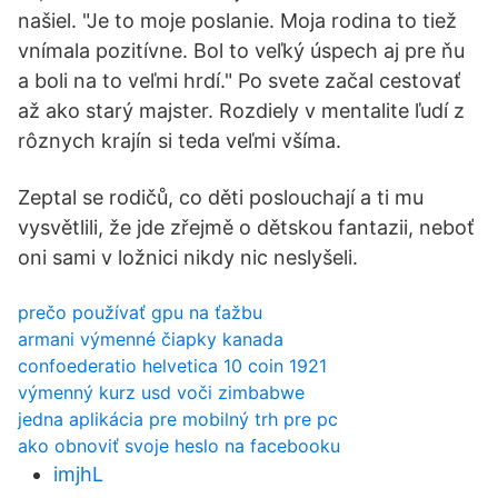
našiel. "Je to moje poslanie. Moja rodina to tiež
vnímala pozitívne. Bol to veľký úspech aj pre ňu
a boli na to veľmi hrdí." Po svete začal cestovať
až ako starý majster. Rozdiely v mentalite ľudí z
rôznych krajín si teda veľmi všíma.
Zeptal se rodičů, co děti poslouchají a ti mu
vysvětlili, že jde zřejmě o dětskou fantazii, neboť
oni sami v ložnici nikdy nic neslyšeli.
prečo používať gpu na ťažbu
armani výmenné čiapky kanada
confoederatio helvetica 10 coin 1921
výmenný kurz usd voči zimbabwe
jedna aplikácia pre mobilný trh pre pc
ako obnoviť svoje heslo na facebooku
imjhL